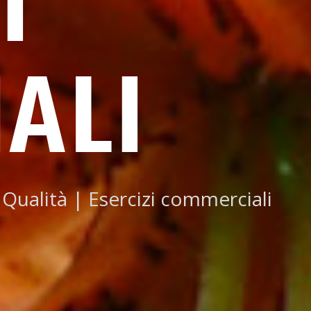
I
ALI
 Qualità
|
Esercizi commerciali