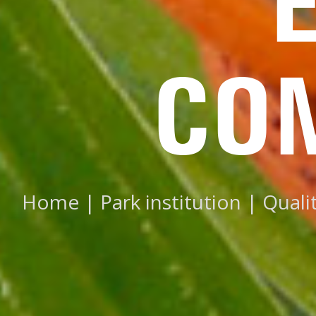
CO
Home
|
Park institution
|
Quali