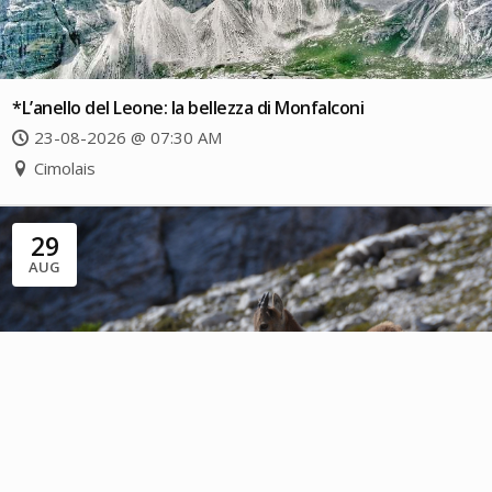
*L’anello del Leone: la bellezza di Monfalconi
23-08-2026 @ 07:30 AM
Cimolais
29
AUG
*Giro ad anello nella Val del Drap sotto le lastre di Cima