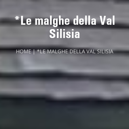
*Le malghe della Val
Silisia
HOME
|
*LE MALGHE DELLA VAL SILISIA