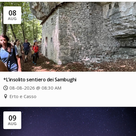
08
AUG
*L’insolito sentiero dei Sambughi
08-08-2026 @ 08:30 AM
Erto e Casso
09
AUG