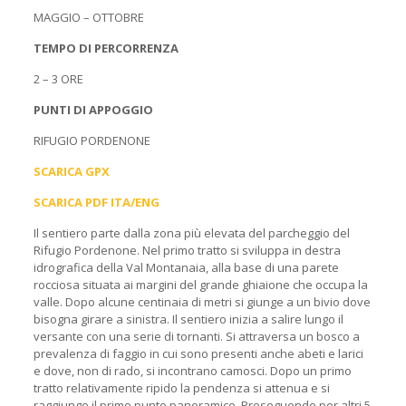
MAGGIO – OTTOBRE
TEMPO DI PERCORRENZA
2 – 3 ORE
PUNTI DI APPOGGIO
RIFUGIO PORDENONE
SCARICA GPX
SCARICA PDF ITA/ENG
Il sentiero parte dalla zona più elevata del parcheggio del
Rifugio Pordenone. Nel primo tratto si sviluppa in destra
idrografica della Val Montanaia, alla base di una parete
rocciosa situata ai margini del grande ghiaione che occupa la
valle. Dopo alcune centinaia di metri si giunge a un bivio dove
bisogna girare a sinistra. Il sentiero inizia a salire lungo il
versante con una serie di tornanti. Si attraversa un bosco a
prevalenza di faggio in cui sono presenti anche abeti e larici
e dove, non di rado, si incontrano camosci. Dopo un primo
tratto relativamente ripido la pendenza si attenua e si
raggiunge il primo punto panoramico. Proseguendo per altri 5