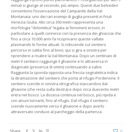
minuti si giunge al secondo, più ampio. Questi due belvederi
consentono l’osservazione del Campanile della Val
Montanaia: uno dei rari esempi di guglia presenti in Friuli
Venezia Giulia. Alto circa 300 metri rappresenta una
morfologia “dolomitica” legata ai fenomeni erosivi, in
particolare a quelli connessi con la presenza dei ghiacciai che
fino a circa 10.000 anni fa ricoprivano queste vallate
plasmando le forme attuali. Si ridiscende sul sentiero
percorso in salita fino al bivio; qui si gira a sinistra per
riprendere a risalire la Val Montanaia. Dopo un centinaio di
metri il sentiero raggiunge il ghiaione e lo attraversa in
diagonale (presenza di omini) continuando a salire.
Raggiunta la sponda opposta una freccia segnaletica indica
la diramazione del sentiero che porta al rifugio Pordenone. Il
sentiero scende in sinistra idrografica staccandosi dal
ghiaione (che resta sulla destra) e dopo circa duecento metri
entra nel bosco. La discesa continua nel bosco, più ripida e
con alcuni tornanti, fino al rifugio. Dal rifugio il sentiero
scende nuovamente verso il ghiaione e dopo averlo
attraversato conduce al parcheggio della partenza.
Share
0