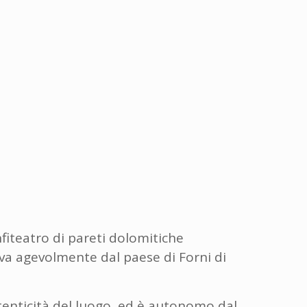
nfiteatro di pareti dolomitiche
iva agevolmente dal paese di Forni di
tenticità del luogo, ed è autonomo dal