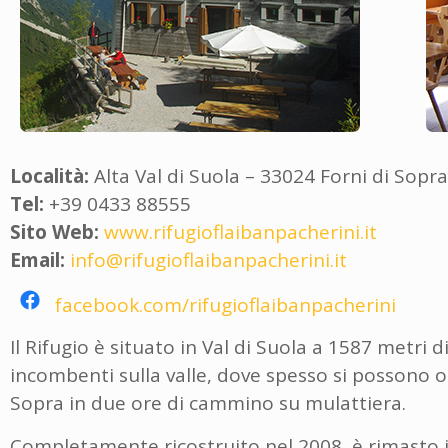
Località:
Alta Val di Suola – 33024 Forni di Sopra
Tel:
+39 0433 88555
Sito Web:
www.rifugioflaibanpacherini.it
Email:
info@rifugioflaibanpacherini.it
facebook.com/rifugioflaibanpacherini
Il Rifugio è situato in Val di Suola a 1587 metri 
incombenti sulla valle, dove spesso si possono o
Sopra in due ore di cammino su mulattiera.
Completamente ricostruito nel 2008, è rimasto i