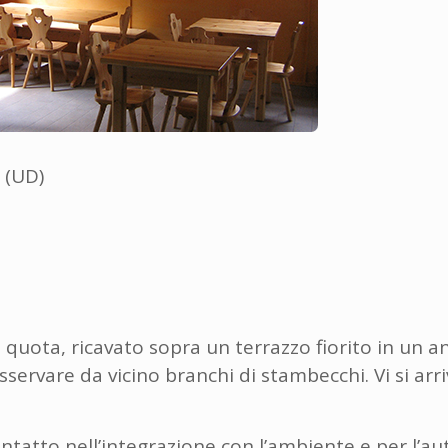
 (UD)
di quota, ricavato sopra un terrazzo fiorito in un a
sservare da vicino branchi di stambecchi. Vi si arr
ntatto nell’integrazione con l’ambiente e per l’au