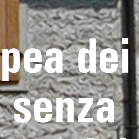
pea dei
a senza