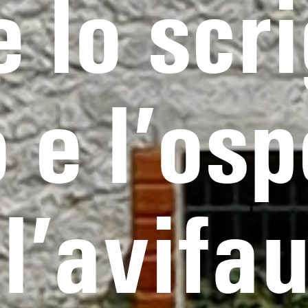
e lo scr
 e l’os
ll’avifa