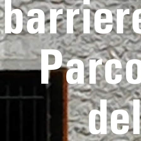
barrier
Parco
de