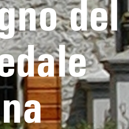
igno del
pedale
una