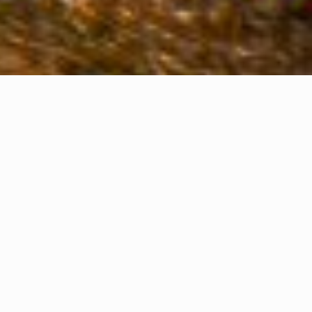
PARCO OUTDOOR • CAMMINATE, ESCURSIONI E
ATTIVITÀ ALL’APERTO TRA LE DOLOMITI UNESCO
PIÙ SELVAGGE
Incontri ravvicinati con la Terra durante
tutto il periodo dell’anno insieme ai
professionisti della montagna.
Camminate, escursioni e attività
all’aperto tra le Dolomiti Friulane più