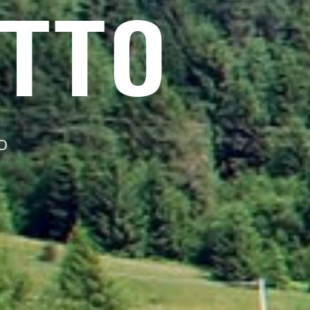
OTTO
o