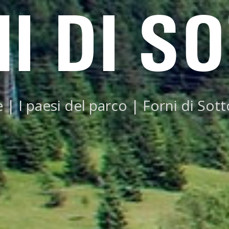
I DI S
e
|
I paesi del parco
|
Forni di Sott