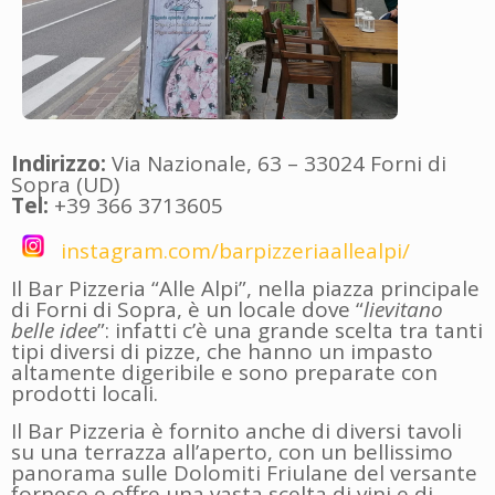
Indirizzo:
Via Nazionale, 63 – 33024 Forni di
Sopra (UD)
Tel:
+39 366 3713605
instagram.com/barpizzeriaallealpi/
Il Bar Pizzeria “Alle Alpi”, nella piazza principale
di Forni di Sopra, è un locale dove “
lievitano
belle idee
”: infatti c’è una grande scelta tra tanti
tipi diversi di pizze, che hanno un impasto
altamente digeribile e sono preparate con
prodotti locali.
Il Bar Pizzeria è fornito anche di diversi tavoli
su una terrazza all’aperto, con un bellissimo
panorama sulle Dolomiti Friulane del versante
fornese e offre una vasta scelta di vini e di