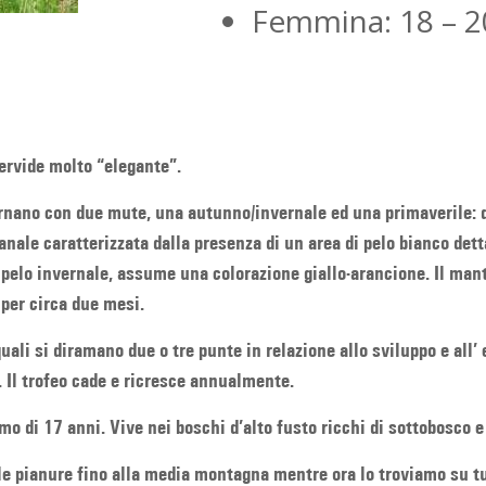
Femmina: 18 – 2
cervide molto “elegante”.
ernano con due mute, una autunno/invernale ed una primaverile: q
anale caratterizzata dalla presenza di un area di pelo bianco det
 pelo invernale, assume una colorazione giallo-arancione. Il mant
 per circa due mesi.
uali si diramano due o tre punte in relazione allo sviluppo e all’ e
 Il trofeo cade e ricresce annualmente.
 di 17 anni. Vive nei boschi d’alto fusto ricchi di sottobosco e n
le pianure fino alla media montagna mentre ora lo troviamo su tu