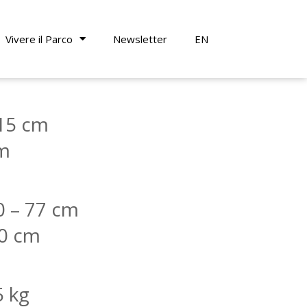
Vivere il Parco
Newsletter
EN
115 cm
m
0 – 77 cm
70 cm
5 kg