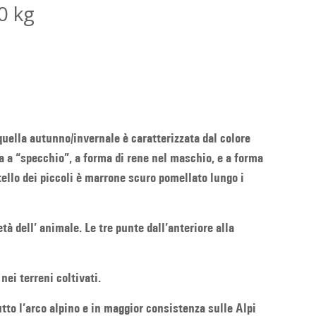
0 kg
uella autunno/invernale è caratterizzata dal colore
ta a “specchio”, a forma di rene nel maschio, e a forma
ello dei piccoli è marrone scuro pomellato lungo i
tà dell’ animale. Le tre punte dall’anteriore alla
ei terreni coltivati.
tto l’arco alpino e in maggior consistenza sulle Alpi