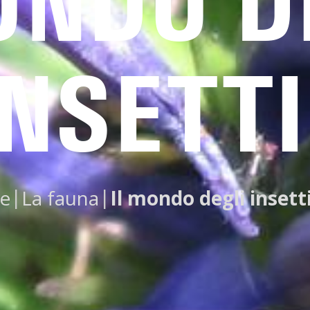
ONDO D
INSETTI
|
|
e
La fauna
Il mondo degli insett