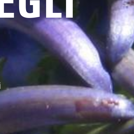
EGLI
i