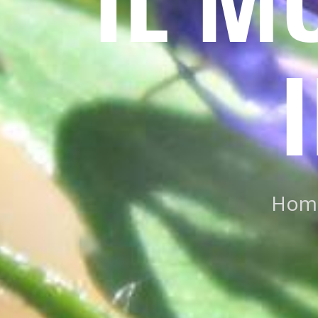
IL M
Hom