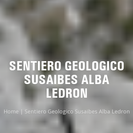
SENTIERO GEOLOGICO
SUSAIBES ALBA
LEDRON
Home
|
Sentiero Geologico Susaibes Alba Ledron